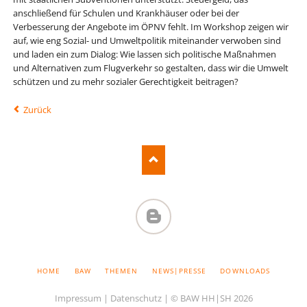
anschließend für Schulen und Krankhäuser oder bei der
Verbesserung der Angebote im ÖPNV fehlt. Im Workshop zeigen wir
auf, wie eng Sozial- und Umweltpolitik miteinander verwoben sind
und laden ein zum Dialog: Wie lassen sich politische Maßnahmen
und Alternativen zum Flugverkehr so gestalten, dass wir die Umwelt
schützen und zu mehr sozialer Gerechtigkeit beitragen?
Zurück
BAW-
BLOG
NAVIGATION
HOME
BAW
THEMEN
NEWS|PRESSE
DOWNLOADS
ÜBERSPRINGEN
Impressum
|
Datenschutz
| © BAW HH|SH 2026