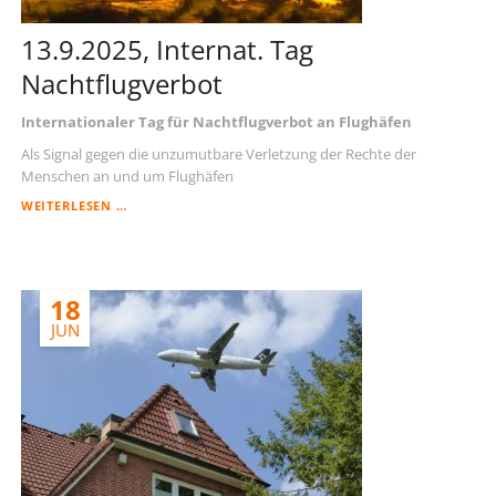
13.9.2025, Internat. Tag
Nachtflugverbot
Internationaler Tag für Nachtflugverbot an Flughäfen
Als Signal gegen die unzumutbare Verletzung der Rechte der
Menschen an und um Flughäfen
13.9.2025,
WEITERLESEN …
INTERNAT.
TAG
NACHTFLUGVERBOT
18
JUN