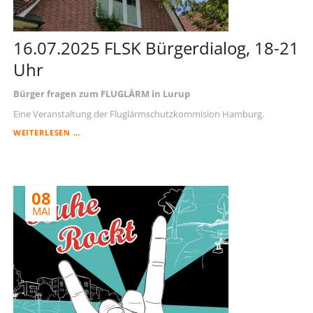
16.07.2025 FLSK Bürgerdialog, 18-21
Uhr
Bürger fragen zum FLUGLÄRM in Lurup
Eine Veranstaltung der Fluglärmschutzkommision Hamburg.
16.07.2025
WEITERLESEN …
FLSK
BÜRGERDIALOG,
18-
21
08
UHR
MAI