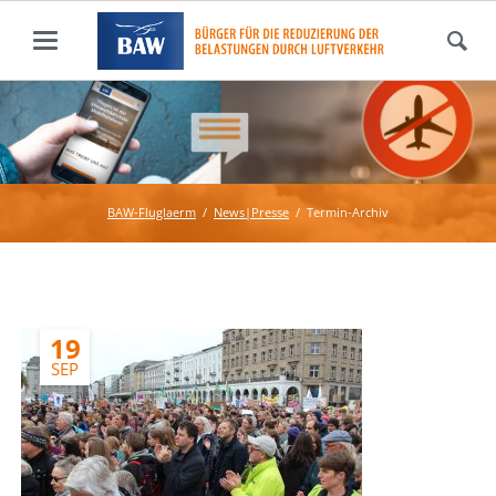
BAW-Fluglaerm
News|Presse
Termin-Archiv
19
SEP