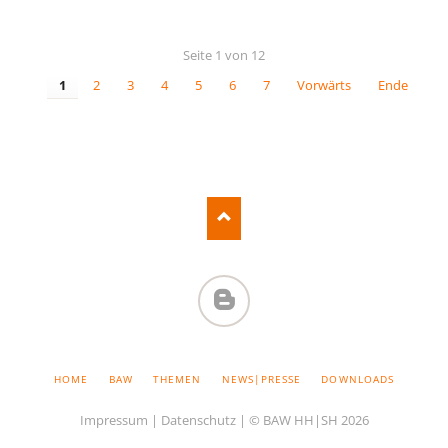
TRAINING
STAYGROUNDED
Seite 1 von 12
1
2
3
4
5
6
7
Vorwärts
Ende
BAW-
BLOG
NAVIGATION
HOME
BAW
THEMEN
NEWS|PRESSE
DOWNLOADS
ÜBERSPRINGEN
Impressum
|
Datenschutz
| © BAW HH|SH 2026